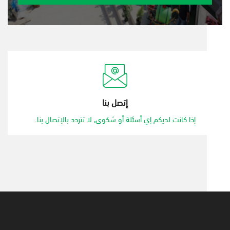
إتصل بنا
إذا كانت لديكم إي أسئلة أو شكوى, لا تتردد بالإتصال بنا.